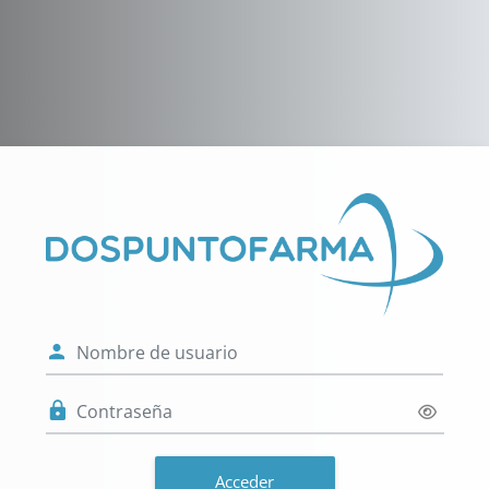
Salta al contenido principal
Entrar a Campu
Nombre de usuario
Contraseña
Acceder